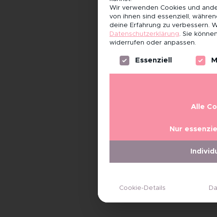
Wir verwenden Cookies und ander
von ihnen sind essenziell, währe
deine Erfahrung zu verbessern.
W
Datenschutzerklärung
.
Sie können
widerrufen oder anpassen.
Es folgt eine Liste der Servi
Essenziell
M
Alle C
Nur essenzie
Individ
Cookie-Details
Da