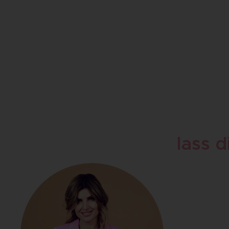
Haarentfernung die im neuen
Haarentf
Jahr ein muss ist: effektiv,
der Beau
hautschonend, nachhaltig und
effektiv
für Frauen & Männer...
nachhalt
Mä...
lass d