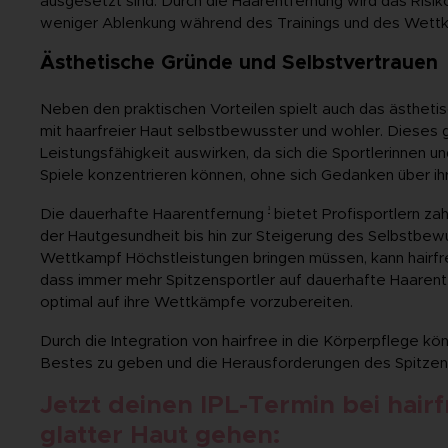
ausgesetzt sind. Durch die Haarentfernung wird das Risi
weniger Ablenkung während des Trainings und des Wettk
Ästhetische Gründe und Selbstvertrauen
Neben den praktischen Vorteilen spielt auch das ästhetisc
mit haarfreier Haut selbstbewusster und wohler. Dieses g
Leistungsfähigkeit auswirken, da sich die Sportlerinnen un
Spiele konzentrieren können, ohne sich Gedanken über i
¹
Die dauerhafte Haarentfernung
bietet Profisportlern zah
der Hautgesundheit bis hin zur Steigerung des Selbstbewu
Wettkampf Höchstleistungen bringen müssen, kann hairf
dass immer mehr Spitzensportler auf dauerhafte Haaren
optimal auf ihre Wettkämpfe vorzubereiten.
Durch die Integration von hairfree in die Körperpflege könne
Bestes zu geben und die Herausforderungen des Spitzens
Jetzt deinen IPL-Termin bei hair
glatter Haut gehen: