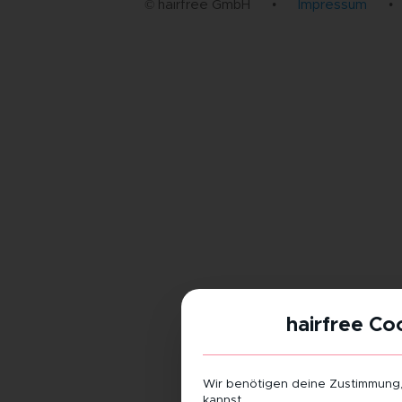
© hairfree GmbH
•
Impressum
•
hairfree Co
Wir benötigen deine Zustimmung
kannst.