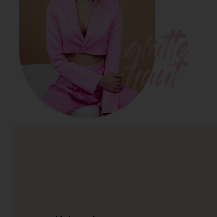
glatte
haut