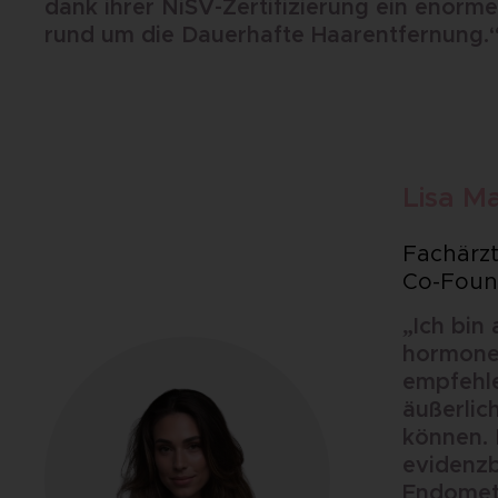
dank ihrer NiSV-Zertifizierung ein enorm
rund um die Dauerhafte Haarentfernung.
Lisa M
Fachärzt
Co-Fou
„Ich bin
hormonel
empfehle
äußerlic
können. 
evidenzb
Endomet