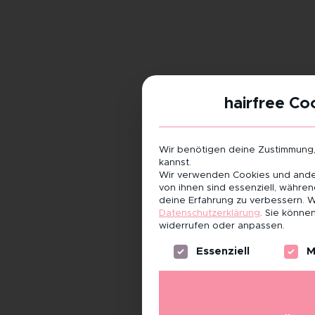
hairfree Co
Wir benötigen deine Zustimmung
kannst.
Wir verwenden Cookies und ander
von ihnen sind essenziell, währe
deine Erfahrung zu verbessern.
W
Datenschutzerklärung
.
Sie können
widerrufen oder anpassen.
Es folgt eine Liste der Servi
Essenziell
M