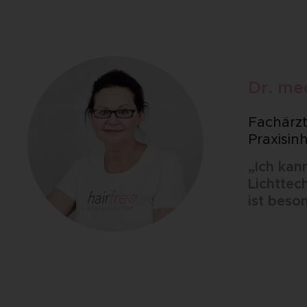
Dr. me
Fachärzt
Praxisin
„Ich kan
Lichttec
ist beso