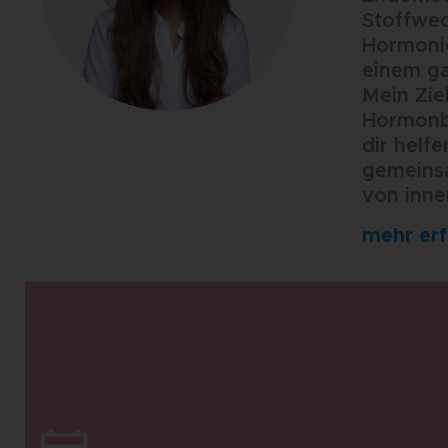
Stoffwe
Hormon
einem ga
Mein Ziel
Hormonb
dir helf
gemeinsa
von inne
mehr er