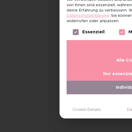
von ihnen sind essenziell, währe
deine Erfahrung zu verbessern.
W
Datenschutzerklärung
.
Sie können
widerrufen oder anpassen.
Es folgt eine Liste der Servi
Essenziell
M
Alle C
Nur essenzie
Individ
Cookie-Details
Da