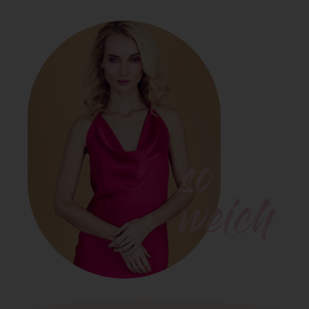
so
weich