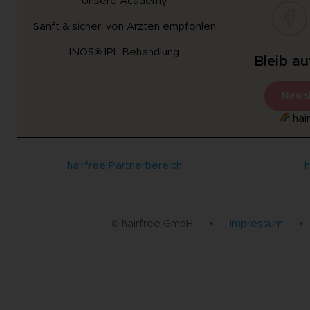
Unsere Academy
Sanft & sicher, von Ärzten empfohlen
INOS® IPL Behandlung
Bleib a
Newsl
hair
hairfree Partnerbereich
h
© hairfree GmbH
•
Impressum
•