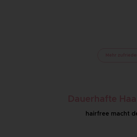
„Sichtbare Ergebnisse
„
bereits nach der ersten
Haarentfe
Behandlung.“
Stefanie 42, Köln
Tho
Mehr zufried
Dauerhafte Haa
hairfree macht de