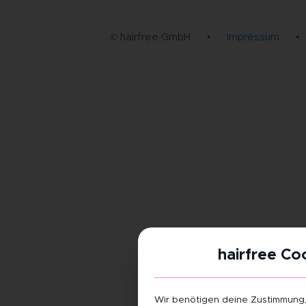
© hairfree GmbH
•
Impressum
•
hairfree Co
Wir benötigen deine Zustimmung