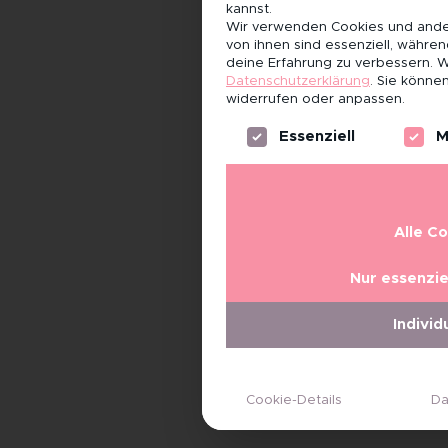
kannst.
Wir verwenden Cookies und ander
von ihnen sind essenziell, währe
deine Erfahrung zu verbessern.
W
Datenschutzerklärung
.
Sie können
widerrufen oder anpassen.
Es folgt eine Liste der Servi
Essenziell
M
Alle C
Nur essenzie
Individ
Cookie-Details
Da