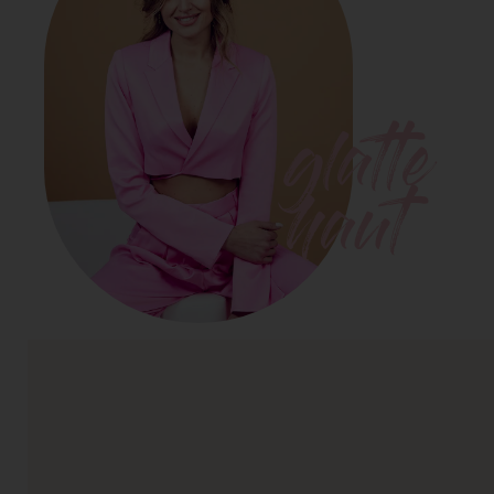
glatte
haut