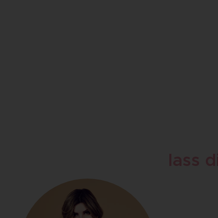
24. Sept
Entdecke, warum IPL
Entdeck
Haarentfernung die im neuen
Haarentf
Jahr ein muss ist: effektiv,
der Beau
hautschonend, nachhaltig und
effektiv
für Frauen & Männer...
nachhalt
Mä...
lass d