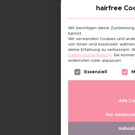
hairfree Co
Wir benötigen deine Zustimmung
kannst.
Wir verwenden Cookies und ander
von ihnen sind essenziell, währe
deine Erfahrung zu verbessern.
W
Datenschutzerklärung
.
Sie können
widerrufen oder anpassen.
Es folgt eine Liste der Servi
Essenziell
M
Alle C
Nur essenzie
Individ