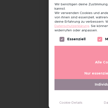
Wir benötigen deine Zustimmung
kannst.
Wir verwenden Cookies und ander
von ihnen sind essenziell, währe
deine Erfahrung zu verbessern.
W
Datenschutzerklärung
.
Sie können
widerrufen oder anpassen.
Es folgt eine Liste der Servi
Essenziell
M
Alle C
Nur essenzie
Individ
Cookie-Details
Da