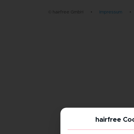
© hairfree GmbH
•
Impressum
•
hairfree Co