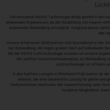
Lich
Die innovative INOS®-Technologie dringt gezielt in die Haa
bleibenden Ergebnissen, da die Neubildung von Haaren verh
schonende Behandlung ermöglicht. Aufgrund dieser sanfte
alle H
Unsere erfahrenen SkinExperten sind Spezialisten in der A
der Behandlung. Wir legen großen Wert auf individuelle B
Mit der INOS®-Lichttechnologie erzielen wir präzise Ergebn
der sanften Gesichtsenthaarung bis zur Behandlung 
Lichttechnologie ist effektiv 
In den hairfree Lounges in Rheinland-Pfalz kannst du di
erleben, die eine dauerhafte Lösung für glatte und ge
herkömmlichen Methoden der Haarentfernung viele Vortei
moderne Möglichkeit, uner