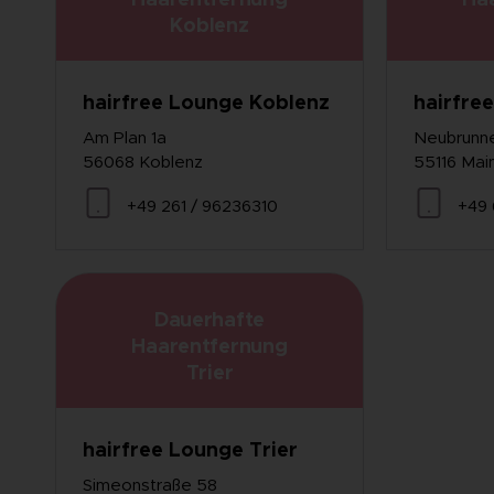
Haarentfernung
Ha
Koblenz
hairfree Lounge Koblenz
hairfre
Am Plan 1a
Neubrunne
56068 Koblenz
55116 Mai
+49 261 / 96236310
+49 
Dauerhafte
Haarentfernung
Trier
hairfree Lounge Trier
Simeonstraße 58