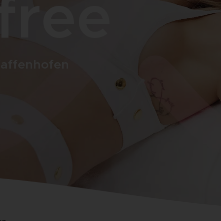
free
faffenhofen