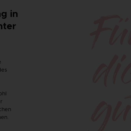
g in
nter
Fü
e
di
des
ohl
gu
r
ichen
nen.