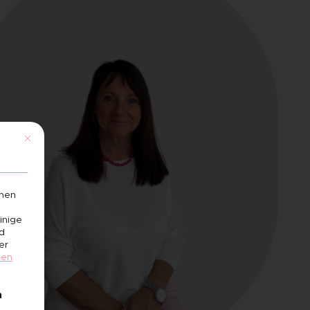
Mit diesem Button wird der Dialog geschlossen. Seine Funktional
chen
inige
nd
er
gen
igung erteilt werden kann. Die erste Service-Gruppe ist 
n