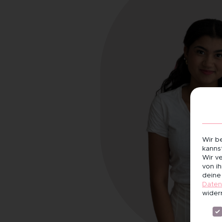
Wir b
kannst
Wir v
von i
deine
Daten
wider
Es fo