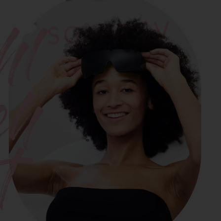
hl
ch
t