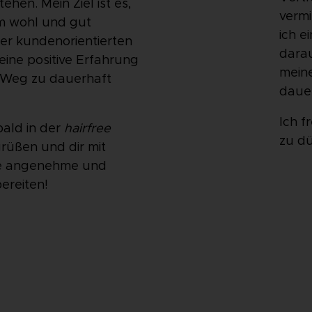
ehen. Mein Ziel ist es,
vermi
m wohl und gut
ich e
er kundenorientierten
darau
eine positive Erfahrung
mein
 Weg zu dauerhaft
dauer
Ich f
bald in der
hairfree
zu dü
rüßen und dir mit
ine angenehme und
ereiten!