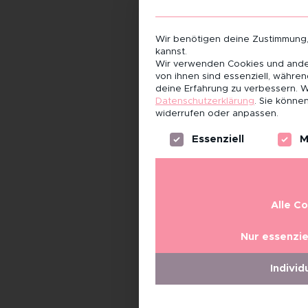
Wir benötigen deine Zustimmung
kannst.
Wir verwenden Cookies und ander
von ihnen sind essenziell, währe
deine Erfahrung zu verbessern.
W
Datenschutzerklärung
.
Sie können
widerrufen oder anpassen.
Es folgt eine Liste der Servi
Essenziell
M
Alle C
Nur essenzie
Individ