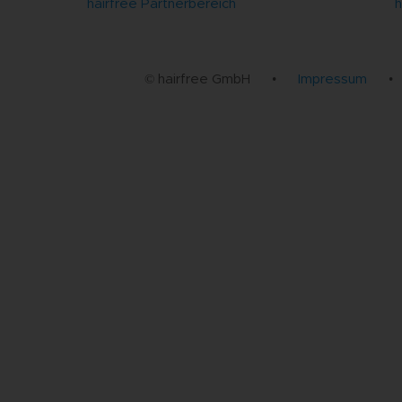
hairfree Partnerbereich
h
© hairfree GmbH
•
Impressum
•