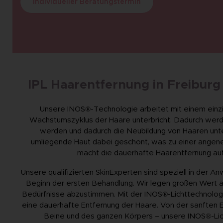
Individueller Beratungstermin
IPL Haarentfernung in Freibur
Unsere INOS®-Technologie arbeitet mit einem einziga
Wachstumszyklus der Haare unterbricht. Dadurch werden
werden und dadurch die Neubildung von Haaren unte
umliegende Haut dabei geschont, was zu einer angen
macht die dauerhafte Haarentfernung auf B
Unsere qualifizierten SkinExperten sind speziell in der A
Beginn der ersten Behandlung. Wir legen großen Wert au
Bedürfnisse abzustimmen. Mit der INOS®-Lichttechnologie
eine dauerhafte Entfernung der Haare. Von der sanften En
Beine und des ganzen Körpers – unsere INOS®-Lich