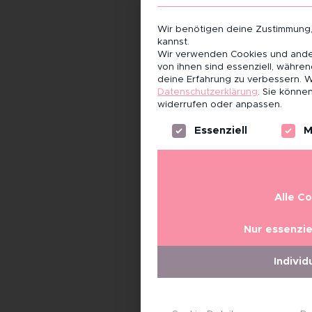
Wir benötigen deine Zustimmung
kannst.
Wir verwenden Cookies und ander
von ihnen sind essenziell, währe
deine Erfahrung zu verbessern.
W
Datenschutzerklärung
.
Sie können
widerrufen oder anpassen.
Es folgt eine Liste der Servi
Essenziell
M
Alle C
Nur essenzie
Individ