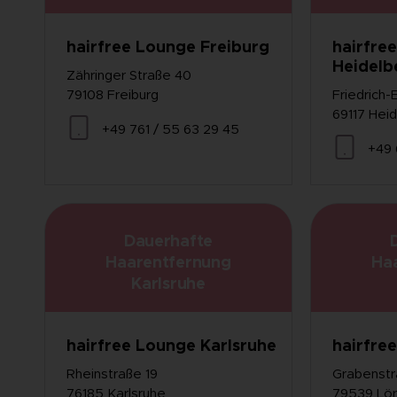
hairfree Lounge Freiburg
hairfre
Heidelb
Zähringer Straße 40
79108 Freiburg
Friedrich-
69117 Hei
+49 761 / 55 63 29 45
+49 
Dauerhafte
Haarentfernung
Ha
Karlsruhe
hairfree Lounge Karlsruhe
hairfre
Rheinstraße 19
Grabenstr
76185 Karlsruhe
79539 Lör