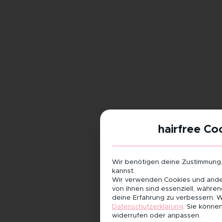
hairfree Co
Wir benötigen deine Zustimmung
kannst.
Wir verwenden Cookies und ander
von ihnen sind essenziell, währe
deine Erfahrung zu verbessern.
W
Datenschutzerklärung
.
Sie können
widerrufen oder anpassen.