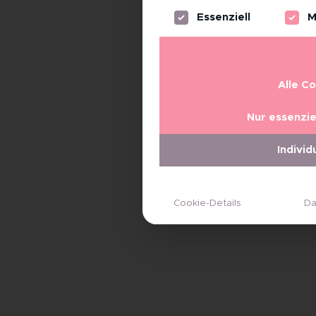
Es folgt eine Liste der Servi
Essenziell
M
Alle C
Nur essenzie
Individ
Cookie-Details
Da