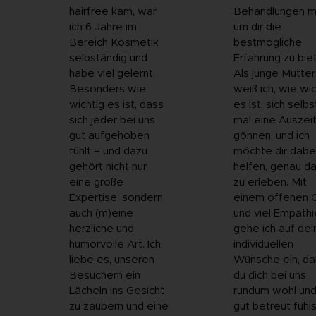
hairfree kam, war
Behandlungen mi
ich 6 Jahre im
um dir die
Bereich Kosmetik
bestmögliche
selbständig und
Erfahrung zu bie
habe viel gelernt.
Als junge Mutter
Besonders wie
weiß ich, wie wic
wichtig es ist, dass
es ist, sich selbs
sich jeder bei uns
mal eine Auszeit
gut aufgehoben
gönnen, und ich
fühlt – und dazu
möchte dir dabe
gehört nicht nur
helfen, genau d
eine große
zu erleben. Mit
Expertise, sondern
einem offenen 
auch (m)eine
und viel Empathi
herzliche und
gehe ich auf dei
humorvolle Art. Ich
individuellen
liebe es, unseren
Wünsche ein, da
Besuchern ein
du dich bei uns
Lächeln ins Gesicht
rundum wohl un
zu zaubern und eine
gut betreut fühls