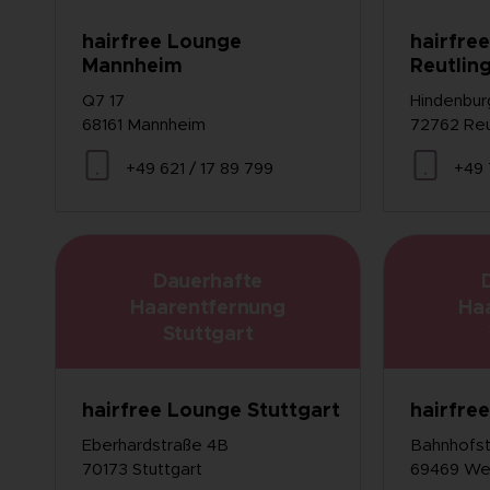
hairfree Lounge
hairfre
Mannheim
Reutlin
Q7 17
Hindenbur
68161 Mannheim
72762 Reu
+49 621 / 17 89 799
+49 
Dauerhafte
Haarentfernung
Ha
Stuttgart
hairfree Lounge Stuttgart
hairfre
Eberhardstraße 4B
Bahnhofst
70173 Stuttgart
69469 We