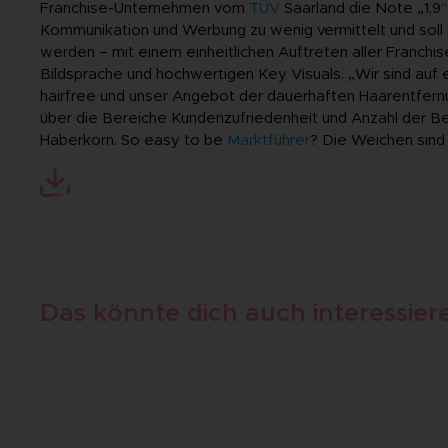
Franchise-Unternehmen vom
TÜV
Saarland die Note „1,9“
Kommunikation und Werbung zu wenig vermittelt und soll 
werden – mit einem einheitlichen Auftreten aller Franchis
Bildsprache und hochwertigen Key Visuals. „Wir sind auf 
hairfree und unser Angebot der dauerhaften Haarentfernu
über die Bereiche Kundenzufriedenheit und Anzahl der B
Haberkorn. So easy to be
Marktführer
? Die Weichen sind 
Hier kannst du die Pressemeldung als PDF downloaden.
Das könnte dich auch interessier