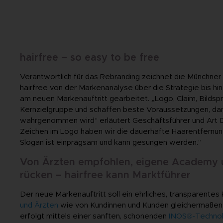
hairfree – so easy to be free
Verantwortlich für das Rebranding zeichnet die Münchne
hairfree von der Markenanalyse über die Strategie bis hi
am neuen Markenauftritt gearbeitet. „Logo, Claim, Bilds
Kernzielgruppe und schaffen beste Voraussetzungen, dam
wahrgenommen wird“ erläutert Geschäftsführer und Art Di
Zeichen im Logo haben wir die dauerhafte Haarentfernung 
Slogan ist einprägsam und kann gesungen werden.“
Von Ärzten empfohlen, eigene Academy un
rücken – hairfree kann Marktführer
Der neue Markenauftritt soll ein ehrliches, transparente
und Ärzten
wie von Kundinnen und Kunden gleichermaßen 
erfolgt mittels einer sanften, schonenden
INOS®-Technol