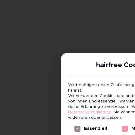
hairfree Co
Wir benötigen deine Zustimmung
kannst.
Wir verwenden Cookies und ander
von ihnen sind essenziell, währe
deine Erfahrung zu verbessern.
W
Datenschutzerklärung
.
Sie können
widerrufen oder anpassen.
Es folgt eine Liste der Servi
Essenziell
M