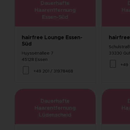
Dauerhafte
Haarentfernung
Ha
Essen-Süd
hairfree Lounge Essen-
hairfre
Süd
Schulstra
Huyssenallee 7
33330 Güt
45128 Essen
+49 
+49 201 / 31978468
Dauerhafte
Haarentfernung
Ha
Lüdenscheid