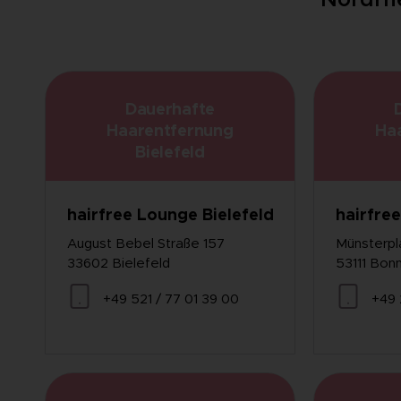
Nordrhe
Dauerhafte
Haarentfernung
Ha
Bielefeld
hairfree Lounge Bielefeld
hairfre
August Bebel Straße 157
Münsterpl
33602 Bielefeld
53111 Bon
+49 521 / 77 01 39 00
+49 