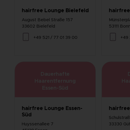
hairfree Lounge Bielefeld
hairfre
August Bebel Straße 157
Münsterpl
33602 Bielefeld
53111 Bon
+49 521 / 77 01 39 00
+49 
Dauerhafte
Haarentfernung
Ha
Essen-Süd
hairfree Lounge Essen-
hairfre
Süd
Schulstra
Huyssenallee 7
33330 Güt