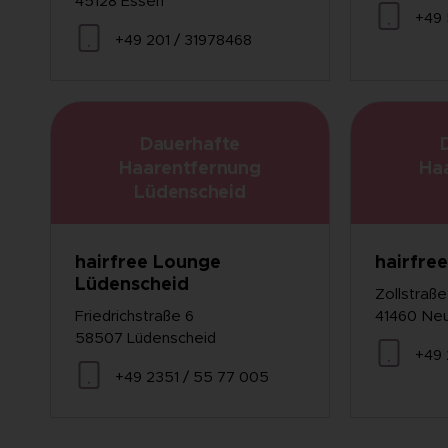
45128 Essen
+49 
+49 201 / 31978468
Dauerhafte
Haarentfernung
Ha
Lüdenscheid
hairfree Lounge
hairfre
Lüdenscheid
Zollstraß
Friedrichstraße 6
41460 Ne
58507 Lüdenscheid
+49 
+49 2351 / 55 77 005