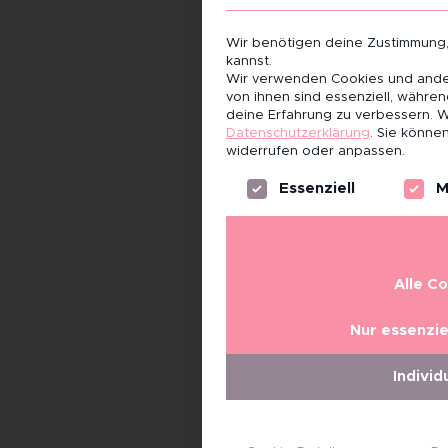
Wir benötigen deine Zustimmung
kannst.
Wir verwenden Cookies und ander
von ihnen sind essenziell, währe
deine Erfahrung zu verbessern.
W
Datenschutzerklärung
.
Sie können
widerrufen oder anpassen.
Es folgt eine Liste der Servi
Essenziell
M
Alle C
Nur essenzie
Individ