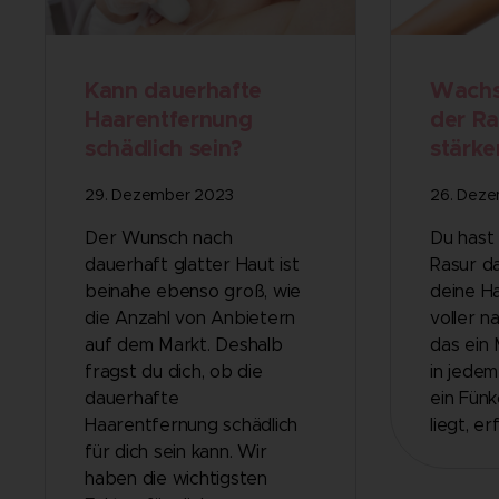
Kann dauerhafte
Wachs
Haarentfernung
der Ra
schädlich sein?
stärke
29. Dezember 2023
26. Dez
Der Wunsch nach
Du hast 
dauerhaft glatter Haut ist
Rasur da
beinahe ebenso groß, wie
deine H
die Anzahl von Anbietern
voller 
auf dem Markt. Deshalb
das ein 
fragst du dich, ob die
in jede
dauerhafte
ein Fün
Haarentfernung schädlich
liegt, er
für dich sein kann. Wir
haben die wichtigsten