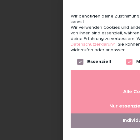
Wir benötigen deine Zustimmung
kannst.
Wir verwenden Cookies und ander
von ihnen sind essenziell, währe
deine Erfahrung zu verbessern.
W
Datenschutzerklärung
.
Sie können
widerrufen oder anpassen.
Es folgt eine Liste der Servi
Essenziell
M
Alle C
Nur essenzie
Individ