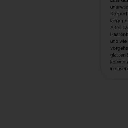
Lass dic
unerwün
Körperh
länger 
Alter d
Haarentf
und wie
vorgehs
glatten 
kommen 
in unser