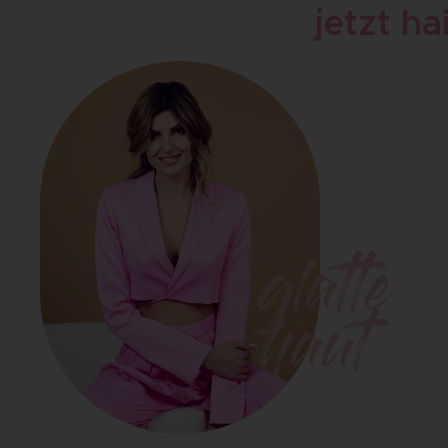
jetzt h
glatte
haut