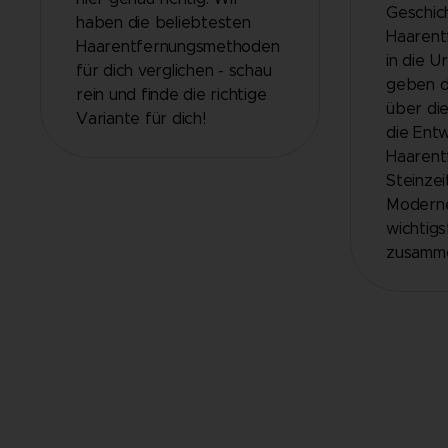
Geschic
haben die beliebtesten
Haarent
Haarentfernungsmethoden
in die U
für dich verglichen - schau
geben d
rein und finde die richtige
über die
Variante für dich!
die Entw
Haarent
Steinzei
Moderne
wichtigs
zusamme