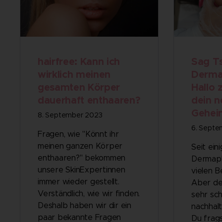
hairfree: Kann ich
Sag T
wirklich meinen
Derma
gesamten Körper
Hallo 
dauerhaft enthaaren?
dein n
Gehei
8. September 2023
6. Septe
Fragen, wie "Könnt ihr
meinen ganzen Körper
Seit eini
enthaaren?" bekommen
Dermapla
unsere SkinExpertinnen
vielen B
immer wieder gestellt.
Aber der
Verständlich, wie wir finden.
sehr sc
Deshalb haben wir dir ein
nachhalt
paar bekannte Fragen
Du frags