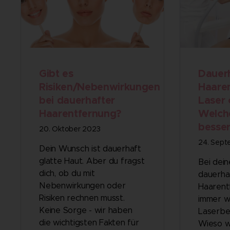
Gibt es
Dauer
Risiken/Nebenwirkungen
Haare
bei dauerhafter
Laser 
Haarentfernung?
Welch
besse
20. Oktober 2023
24. Sept
Dein Wunsch ist dauerhaft
glatte Haut. Aber du fragst
Bei dei
dich, ob du mit
dauerha
Nebenwirkungen oder
Haarent
Risiken rechnen musst.
immer w
Keine Sorge - wir haben
Laserbe
die wichtigsten Fakten für
Wieso wi