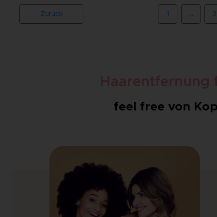
Zurück
1
…
3
Haarentfernung f
feel free von Kop