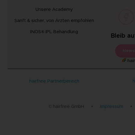
Unsere Academy
Sanft & sicher, von Ärzten empfohlen
INOS® IPL Behandlung
Bleib a
Newsl
hair
hairfree Partnerbereich
h
© hairfree GmbH
•
Impressum
•