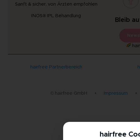
Sanft & sicher, von Ärzten empfohlen
INOS® IPL Behandlung
Bleib a
Newsl
hair
hairfree Partnerbereich
h
© hairfree GmbH
•
Impressum
•
hairfree Co