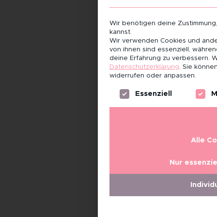
Wir benötigen deine Zustimmung
kannst.
Wir verwenden Cookies und ander
von ihnen sind essenziell, währe
deine Erfahrung zu verbessern.
W
Datenschutzerklärung
.
Sie können
widerrufen oder anpassen.
Es folgt eine Liste der Servi
Essenziell
M
Alle C
Nur essenzie
Individ