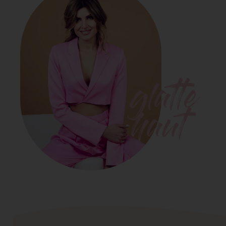
glatte
haut