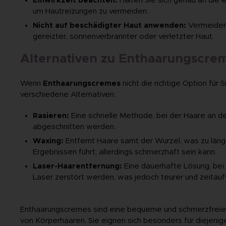
Einwirkzeit beachten:
Halten Sie sich genau an die 
um Hautreizungen zu vermeiden.
Nicht auf beschädigter Haut anwenden:
Vermeiden
gereizter, sonnenverbrannter oder verletzter Haut.
Alternativen zu Enthaarungscre
Wenn
Enthaarungscremes
nicht die richtige Option für S
verschiedene Alternativen:
Rasieren:
Eine schnelle Methode, bei der Haare an d
abgeschnitten werden.
Waxing:
Entfernt Haare samt der Wurzel, was zu län
Ergebnissen führt, allerdings schmerzhaft sein kann.
Laser-Haarentfernung:
Eine dauerhafte Lösung, bei d
Laser zerstört werden, was jedoch teurer und zeitauf
Enthaarungscremes sind eine bequeme und schmerzfreie
von Körperhaaren. Sie eignen sich besonders für diejenige