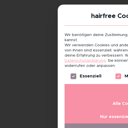
hairfree Co
Wir benötigen deine Zustimmung
kannst.
Wir verwenden Cookies und ander
von ihnen sind essenziell, währe
deine Erfahrung zu verbessern.
W
Datenschutzerklärung
.
Sie können
widerrufen oder anpassen.
Es folgt eine Liste der Servi
Essenziell
M
Alle C
Nur essenzie