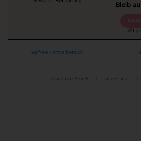
INOS® IPL Behandlung
Bleib a
Newsl
hair
hairfree Partnerbereich
h
© hairfree GmbH
•
Impressum
•